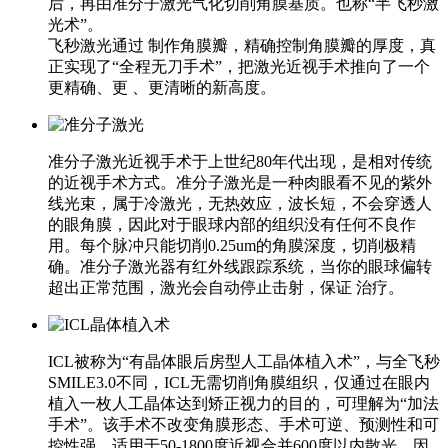
后，再由准分子激光气化切削角膜基质。也称“半飞秒激
光术”。
飞秒激光通过 制作角膜瓣，精确控制角膜瓣的厚度，真
正实现了“全程无刀手术”，把激光近视手术推向了一个
更精确、更 、更清晰的新高度。
准分子激光近视手术于上世纪80年代出现，是相对传统
的近视手术方式。准分子激光是一种肉眼看不见的紫外
线光束，属于冷激光，无热效应，波长短，不会穿透人
的眼角膜，因此对于眼球内部的组织没有任何不良作
用。每个脉冲只能切削0.25um的角膜深度，切削极精
确。准分子激光器有红外线跟踪系统，当你的眼球偏转
超出正常范围，激光会自动停止击射，保证 治疗。
ICL被称为“有晶体眼后房型人工晶体植入术”，与全飞秒
SMILE3.0不同，ICL无需切削角膜组织，仅通过在眼内
植入一枚人工晶体达到矫正视力的目的，可理解为“加法
手术”。该手术不改变角膜形态、手术可逆、预测性和可
控性强，适用于50-1800度近视合并600度以内散光。因