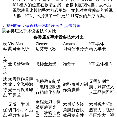
ICL植入的位置在眼睛后房，更接眼底视网膜，故术后
视觉质量比其他手术方式更好，尤其对度数偏高的近视
人群，ICL手术提供了一种更加 且有效的治疗方案。
近视+散光，做近视手术能好吗？
点击咨询
各类屈光手术设备技术对比
设
VisuMax
Ziemer
Amaris
ICL晶体
蔡司全飞秒
达芬奇飞秒
阿玛仕准分子
备
植入手术
手
术
全飞秒Smile
飞秒全激光
准分子
ICL晶体植入
方
式
技
无需制作角膜
飞秒激光制瓣
无需切削角
术
瓣，全飞秒激
微型角膜刀制
，电脑控制进
膜，只需植入
特
光一台设备即
作角膜瓣
行精确化切削
人工晶体即可
点
可完成
全程无刀，制
无瓣、微创、
术后反应轻，
术后视力≥预
瓣更薄更光
优
切口小，术后
角膜愈合快，
测视力，视野
滑，准确性更
点
视力恢复快，
效果稳定性
范围增大，视