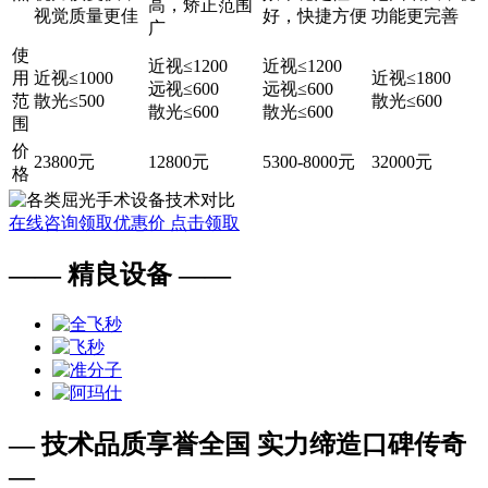
高，矫正范围
视觉质量更佳
好，快捷方便
功能更完善
广
使
近视≤1200
近视≤1200
用
近视≤1000
近视≤1800
远视≤600
远视≤600
范
散光≤500
散光≤600
散光≤600
散光≤600
围
价
23800元
12800元
5300-8000元
32000元
格
在线咨询领取优惠价
点击领取
—— 精良设备 ——
— 技术品质享誉全国 实力缔造口碑传奇
—