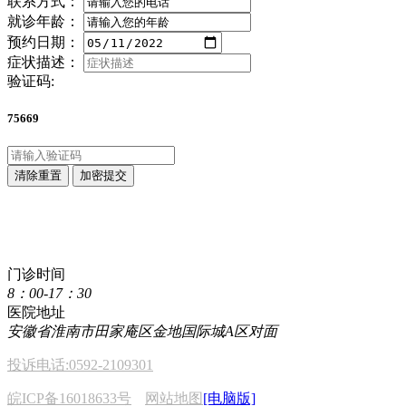
联系方式：
就诊年龄：
预约日期：
症状描述：
验证码:
75669
清除重置
加密提交
点击直接拨打咨询热线
400 611 2222
门诊时间
8：00-17：30
医院地址
安徽省淮南市田家庵区金地国际城A区对面
投诉电话:0592-2109301
皖ICP备16018633号
网站地图
[电脑版]