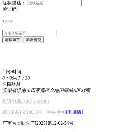
症状描述：
验证码:
75669
清除重置
加密提交
点击直接拨打咨询热线
400 611 2222
门诊时间
8：00-17：30
医院地址
安徽省淮南市田家庵区金地国际城A区对面
投诉电话:0592-2109301
皖ICP备16018633号
网站地图
[电脑版]
广审号:(淮)医广[2025]第12-02-54号