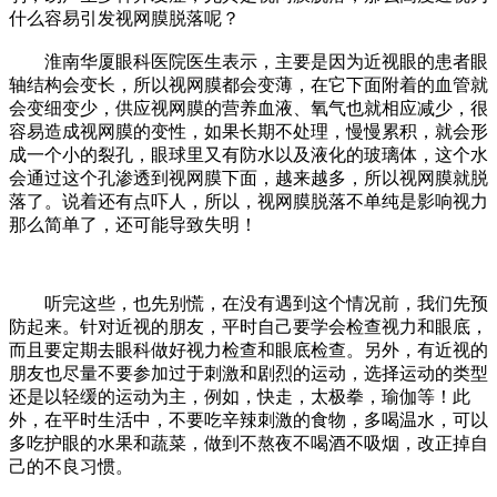
什么容易引发视网膜脱落呢？
淮南华厦眼科医院医生表示，主要是因为近视眼的患者眼
轴结构会变长，所以视网膜都会变薄，在它下面附着的血管就
会变细变少，供应视网膜的营养血液、氧气也就相应减少，很
容易造成视网膜的变性，如果长期不处理，慢慢累积，就会形
成一个小的裂孔，眼球里又有防水以及液化的玻璃体，这个水
会通过这个孔渗透到视网膜下面，越来越多，所以视网膜就脱
落了。说着还有点吓人，所以，视网膜脱落不单纯是影响视力
那么简单了，还可能导致失明！
听完这些，也先别慌，在没有遇到这个情况前，我们先预
防起来。针对近视的朋友，平时自己要学会检查视力和眼底，
而且要定期去眼科做好视力检查和眼底检查。另外，有近视的
朋友也尽量不要参加过于刺激和剧烈的运动，选择运动的类型
还是以轻缓的运动为主，例如，快走，太极拳，瑜伽等！此
外，在平时生活中，不要吃辛辣刺激的食物，多喝温水，可以
多吃护眼的水果和蔬菜，做到不熬夜不喝酒不吸烟，改正掉自
己的不良习惯。